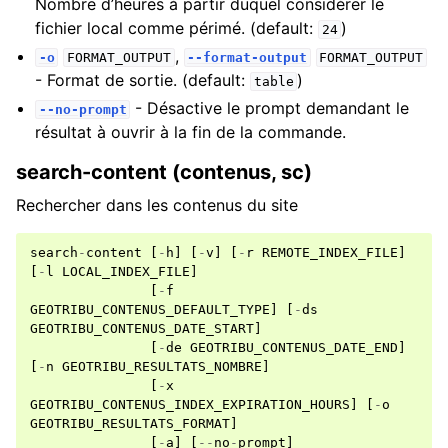
Nombre d’heures à partir duquel considérer le
fichier local comme périmé. (default:
)
24
,
-o
FORMAT_OUTPUT
--format-output
FORMAT_OUTPUT
- Format de sortie. (default:
)
table
- Désactive le prompt demandant le
--no-prompt
résultat à ouvrir à la fin de la commande.
search-content (contenus, sc)
Rechercher dans les contenus du site
search
-
content
[
-
h
]
[
-
v
]
[
-
r
REMOTE_INDEX_FILE
]
[
-
l
LOCAL_INDEX_FILE
]
[
-
f
GEOTRIBU_CONTENUS_DEFAULT_TYPE
]
[
-
ds
GEOTRIBU_CONTENUS_DATE_START
]
[
-
de
GEOTRIBU_CONTENUS_DATE_END
]
[
-
n
GEOTRIBU_RESULTATS_NOMBRE
]
[
-
x
GEOTRIBU_CONTENUS_INDEX_EXPIRATION_HOURS
]
[
-
o
GEOTRIBU_RESULTATS_FORMAT
]
[
-
a
]
[
--
no
-
prompt
]