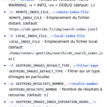
WARNING, -v = INFO, -vv = DEBUG (default:
)
1
,
-r
REMOTE_INDEX_FILE
--remote-index-file
- Emplacement du fichier
REMOTE_INDEX_FILE
distant. (default:
)
https://cdn.geotribu.fr/img/search-index.json
,
-l
LOCAL_INDEX_FILE
--local-index-file
- Emplacement du fichier local.
LOCAL_INDEX_FILE
(default:
/home/runner/.geotribu/search/cdn_search_index.js
)
on
,
-f
GEOTRIBU_IMAGES_DEFAULT_TYPE
--filter-type
- Filtrer sur un type
GEOTRIBU_IMAGES_DEFAULT_TYPE
d’images en particulier.
,
-n
GEOTRIBU_RESULTATS_NOMBRE
--results-number
- Nombre de résultats à
GEOTRIBU_RESULTATS_NOMBRE
retourner. (default:
)
5
,
-x
GEOTRIBU_IMAGES_INDEX_EXPIRATION_HOURS
--