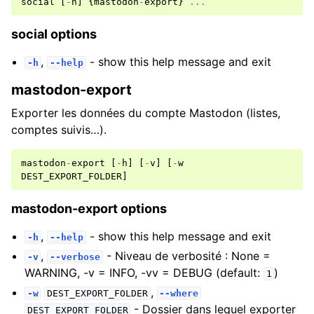
social
[
-
h
]
{
mastodon
-
export
}
...
social options
,
- show this help message and exit
-h
--help
mastodon-export
Exporter les données du compte Mastodon (listes,
comptes suivis…).
mastodon
-
export
[
-
h
]
[
-
v
]
[
-
w
DEST_EXPORT_FOLDER
]
mastodon-export options
,
- show this help message and exit
-h
--help
,
- Niveau de verbosité : None =
-v
--verbose
WARNING, -v = INFO, -vv = DEBUG (default:
)
1
,
-w
DEST_EXPORT_FOLDER
--where
- Dossier dans lequel exporter
DEST_EXPORT_FOLDER