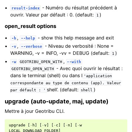
- Numéro du résultat précédent à
result-index
ouvrir. Valeur par défault : 0. (default:
)
1
open_result options
,
- show this help message and exit
-h
--help
,
- Niveau de verbosité : None =
-v
--verbose
WARNING, -v = INFO, -vv = DEBUG (default:
)
1
,
-w
GEOTRIBU_OPEN_WITH
--with
- Avec quoi ouvrir le résultat :
GEOTRIBU_OPEN_WITH
dans le terminal (shell) ou dans l
'application
correspondante
au
type
de
contenu
(app).
Valeur
shell’. (default:
)
par
défault
:
'
shell
upgrade (auto-update, maj, update)
Mettre à jour Geotribu CLI.
upgrade
[
-
h
]
[
-
v
]
[
-
c
]
[
-
n
]
[
-
w
LOCAL_DOWNLOAD_FOLDER
]