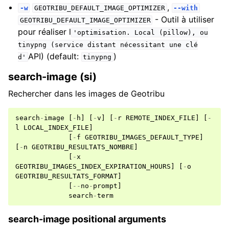
,
-w
GEOTRIBU_DEFAULT_IMAGE_OPTIMIZER
--with
- Outil à utiliser
GEOTRIBU_DEFAULT_IMAGE_OPTIMIZER
pour réaliser l
'optimisation.
Local
(pillow),
ou
tinypng
(service
distant
nécessitant
une
clé
API) (default:
)
d'
tinypng
search-image (si)
Rechercher dans les images de Geotribu
search
-
image
[
-
h
]
[
-
v
]
[
-
r
REMOTE_INDEX_FILE
]
[
-
l
LOCAL_INDEX_FILE
]
[
-
f
GEOTRIBU_IMAGES_DEFAULT_TYPE
]
[
-
n
GEOTRIBU_RESULTATS_NOMBRE
]
[
-
x
GEOTRIBU_IMAGES_INDEX_EXPIRATION_HOURS
]
[
-
o
GEOTRIBU_RESULTATS_FORMAT
]
[
--
no
-
prompt
]
search
-
term
search-image positional arguments