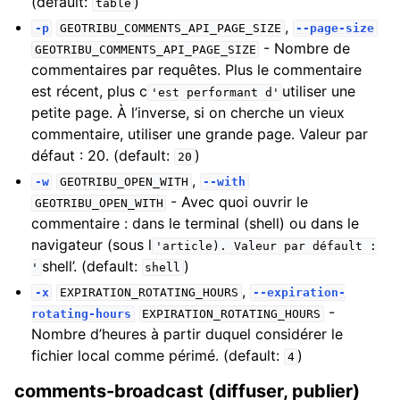
(default:
)
table
,
-p
GEOTRIBU_COMMENTS_API_PAGE_SIZE
--page-size
- Nombre de
GEOTRIBU_COMMENTS_API_PAGE_SIZE
commentaires par requêtes. Plus le commentaire
est récent, plus c
utiliser une
'est
performant
d'
petite page. À l’inverse, si on cherche un vieux
commentaire, utiliser une grande page. Valeur par
défaut : 20. (default:
)
20
,
-w
GEOTRIBU_OPEN_WITH
--with
- Avec quoi ouvrir le
GEOTRIBU_OPEN_WITH
commentaire : dans le terminal (shell) ou dans le
navigateur (sous l
'article).
Valeur
par
défault
:
shell’. (default:
)
'
shell
,
-x
EXPIRATION_ROTATING_HOURS
--expiration-
-
rotating-hours
EXPIRATION_ROTATING_HOURS
Nombre d’heures à partir duquel considérer le
fichier local comme périmé. (default:
)
4
comments-broadcast (diffuser, publier)