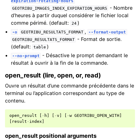
expiration-rotating-hours
- Nombre
GEOTRIBU_IMAGES_INDEX_EXPIRATION_HOURS
d’heures à partir duquel considérer le fichier local
comme périmé. (default:
)
24
,
-o
GEOTRIBU_RESULTATS_FORMAT
--format-output
- Format de sortie.
GEOTRIBU_RESULTATS_FORMAT
(default:
)
table
- Désactive le prompt demandant le
--no-prompt
résultat à ouvrir à la fin de la commande.
open_result (lire, open, or, read)
Ouvre un résultat d’une commande précédente dans le
terminal ou l’application correspondant au type de
contenu.
open_result
[
-
h
]
[
-
v
]
[
-
w
GEOTRIBU_OPEN_WITH
]
[
result
-
index
]
open_result positional arguments