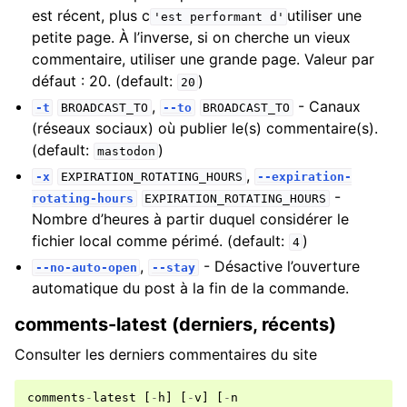
est récent, plus c
utiliser une
'est
performant
d'
petite page. À l’inverse, si on cherche un vieux
commentaire, utiliser une grande page. Valeur par
défaut : 20. (default:
)
20
,
- Canaux
-t
BROADCAST_TO
--to
BROADCAST_TO
(réseaux sociaux) où publier le(s) commentaire(s).
(default:
)
mastodon
,
-x
EXPIRATION_ROTATING_HOURS
--expiration-
-
rotating-hours
EXPIRATION_ROTATING_HOURS
Nombre d’heures à partir duquel considérer le
fichier local comme périmé. (default:
)
4
,
- Désactive l’ouverture
--no-auto-open
--stay
automatique du post à la fin de la commande.
comments-latest (derniers, récents)
Consulter les derniers commentaires du site
comments
-
latest
[
-
h
]
[
-
v
]
[
-
n