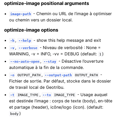
optimize-image positional arguments
- Chemin ou URL de l’image à optimiser
image-path
ou chemin vers un dossier local.
optimize-image options
,
- show this help message and exit
-h
--help
,
- Niveau de verbosité : None =
-v
--verbose
WARNING, -v = INFO, -vv = DEBUG (default:
)
1
,
- Désactive l’ouverture
--no-auto-open
--stay
automatique à la fin de la commande.
,
-
-o
OUTPUT_PATH
--output-path
OUTPUT_PATH
Fichier de sortie. Par défaut, stocke dans le dossier
de travail local de Geotribu.
,
- Usage auquel
-t
IMAGE_TYPE
--to
IMAGE_TYPE
est destinée l’image : corps de texte (body), en-tête
et partage (header), icône/logo (icon). (default:
)
body