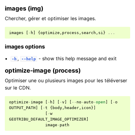
images (img)
Chercher, gérer et optimiser les images.
images
[
-
h
]
{
optimize
,
process
,
search
,
si
}
...
images options
,
- show this help message and exit
-h
--help
optimize-image (process)
Optimiser une ou plusieurs images pour les téléverser
sur le CDN.
optimize
-
image
[
-
h
]
[
-
v
]
[
--
no
-
auto
-
open
]
[
-
o
OUTPUT_PATH
]
[
-
t
{
body
,
header
,
icon
}]
[
-
w
GEOTRIBU_DEFAULT_IMAGE_OPTIMIZER
]
image
-
path