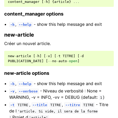
content_manager
[
-
h
]
{
article
}
...
content_manager options
,
- show this help message and exit
-h
--help
new-article
Créer un nouvel article.
new
-
article
[
-
h
]
[
-
v
]
[
-
t
TITRE
]
[
-
d
PUBLICATION_DATE
]
[
--
no
-
auto
-
open
]
new-article options
,
- show this help message and exit
-h
--help
,
- Niveau de verbosité : None =
-v
--verbose
WARNING, -v = INFO, -vv = DEBUG (default:
)
1
,
,
- Titre
-t
TITRE
--title
TITRE
--titre
TITRE
de l
'article.
Si
vide,
il
sera
de
la
forme
Projet d
'
'article'