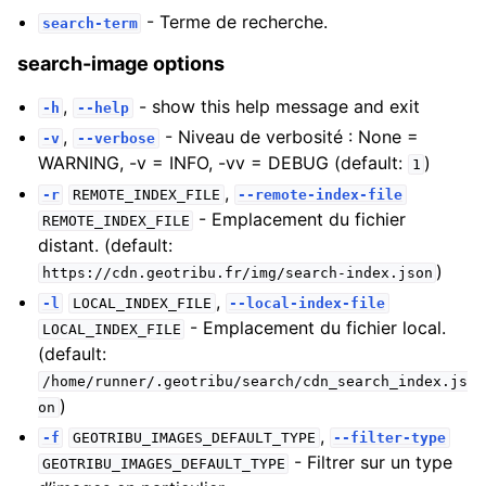
- Terme de recherche.
search-term
search-image options
,
- show this help message and exit
-h
--help
,
- Niveau de verbosité : None =
-v
--verbose
WARNING, -v = INFO, -vv = DEBUG (default:
)
1
,
-r
REMOTE_INDEX_FILE
--remote-index-file
- Emplacement du fichier
REMOTE_INDEX_FILE
distant. (default:
)
https://cdn.geotribu.fr/img/search-index.json
,
-l
LOCAL_INDEX_FILE
--local-index-file
- Emplacement du fichier local.
LOCAL_INDEX_FILE
(default:
/home/runner/.geotribu/search/cdn_search_index.js
)
on
,
-f
GEOTRIBU_IMAGES_DEFAULT_TYPE
--filter-type
- Filtrer sur un type
GEOTRIBU_IMAGES_DEFAULT_TYPE