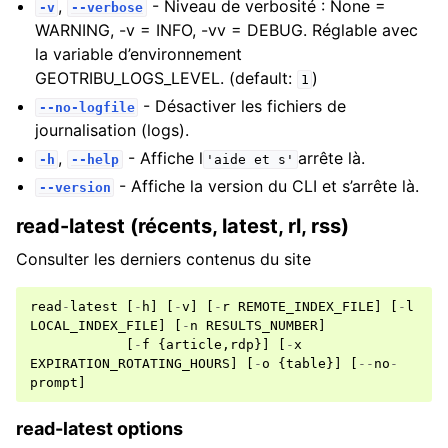
,
- Niveau de verbosité : None =
-v
--verbose
WARNING, -v = INFO, -vv = DEBUG. Réglable avec
la variable d’environnement
GEOTRIBU_LOGS_LEVEL. (default:
)
1
- Désactiver les fichiers de
--no-logfile
journalisation (logs).
,
- Affiche l
arrête là.
-h
--help
'aide
et
s'
- Affiche la version du CLI et s’arrête là.
--version
read-latest (récents, latest, rl, rss)
Consulter les derniers contenus du site
read
-
latest
[
-
h
]
[
-
v
]
[
-
r
REMOTE_INDEX_FILE
]
[
-
l
LOCAL_INDEX_FILE
]
[
-
n
RESULTS_NUMBER
]
[
-
f
{
article
,
rdp
}]
[
-
x
EXPIRATION_ROTATING_HOURS
]
[
-
o
{
table
}]
[
--
no
-
prompt
]
read-latest options