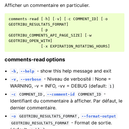
Afficher un commentaire en particulier.
comments
-
read
[
-
h
]
[
-
v
]
[
-
c
COMMENT_ID
]
[
-
o
GEOTRIBU_RESULTATS_FORMAT
]
[
-
p
GEOTRIBU_COMMENTS_API_PAGE_SIZE
]
[
-
w
GEOTRIBU_OPEN_WITH
]
[
-
x
EXPIRATION_ROTATING_HOURS
]
comments-read options
,
- show this help message and exit
-h
--help
,
- Niveau de verbosité : None =
-v
--verbose
WARNING, -v = INFO, -vv = DEBUG (default:
)
1
,
-
-c
COMMENT_ID
--comment-id
COMMENT_ID
Identifiant du commentaire à afficher. Par défaut, le
dernier commentaire.
,
-o
GEOTRIBU_RESULTATS_FORMAT
--format-output
- Format de sortie.
GEOTRIBU_RESULTATS_FORMAT