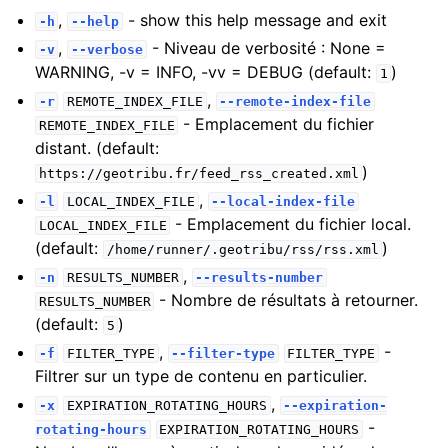
,
- show this help message and exit
-h
--help
,
- Niveau de verbosité : None =
-v
--verbose
WARNING, -v = INFO, -vv = DEBUG (default:
)
1
,
-r
REMOTE_INDEX_FILE
--remote-index-file
- Emplacement du fichier
REMOTE_INDEX_FILE
distant. (default:
)
https://geotribu.fr/feed_rss_created.xml
,
-l
LOCAL_INDEX_FILE
--local-index-file
- Emplacement du fichier local.
LOCAL_INDEX_FILE
(default:
)
/home/runner/.geotribu/rss/rss.xml
,
-n
RESULTS_NUMBER
--results-number
- Nombre de résultats à retourner.
RESULTS_NUMBER
(default:
)
5
,
-
-f
FILTER_TYPE
--filter-type
FILTER_TYPE
Filtrer sur un type de contenu en particulier.
,
-x
EXPIRATION_ROTATING_HOURS
--expiration-
-
rotating-hours
EXPIRATION_ROTATING_HOURS