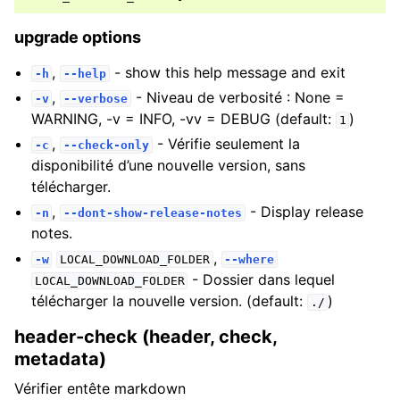
upgrade options
,
- show this help message and exit
-h
--help
,
- Niveau de verbosité : None =
-v
--verbose
WARNING, -v = INFO, -vv = DEBUG (default:
)
1
,
- Vérifie seulement la
-c
--check-only
disponibilité d’une nouvelle version, sans
télécharger.
,
- Display release
-n
--dont-show-release-notes
notes.
,
-w
LOCAL_DOWNLOAD_FOLDER
--where
- Dossier dans lequel
LOCAL_DOWNLOAD_FOLDER
télécharger la nouvelle version. (default:
)
./
header-check (header, check,
metadata)
Vérifier entête markdown