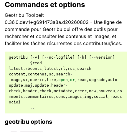
Commandes et options
Geotribu Toolbelt
0.36.0.dev1+g691473a8a.d20260802 - Une ligne de
commande pour Geotribu qui offre des outils pour
rechercher et consulter les contenus et images, et
faciliter les tâches récurrentes des contributeur/ices.
geotribu
[
-
v
]
[
--
no
-
logfile
]
[
-
h
]
[
--
version
]
{
read
-
latest
,
récents
,
latest
,
rl
,
rss
,
search
-
content
,
contenus
,
sc
,
search
-
image
,
si
,
ouvrir
,
lire
,
open
,
or
,
read
,
upgrade
,
auto
-
update
,
maj
,
update
,
header
-
check
,
header
,
check
,
metadata
,
creer
,
new
,
nouveau
,
co
mments
,
commentaires
,
coms
,
images
,
img
,
social
,
rezos
ocio
}
...
geotribu options