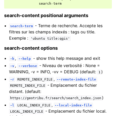
search
-
term
search-content positional arguments
- Terme de recherche. Accepte les
search-term
filtres sur les champs indexés : tags ou title.
Exemple :
'ubuntu
title:qgis'
search-content options
,
- show this help message and exit
-h
--help
,
- Niveau de verbosité : None =
-v
--verbose
WARNING, -v = INFO, -vv = DEBUG (default:
)
1
,
-r
REMOTE_INDEX_FILE
--remote-index-file
- Emplacement du fichier
REMOTE_INDEX_FILE
distant. (default:
)
https://geotribu.fr/search/search_index.json
,
-l
LOCAL_INDEX_FILE
--local-index-file
- Emplacement du fichier local.
LOCAL_INDEX_FILE