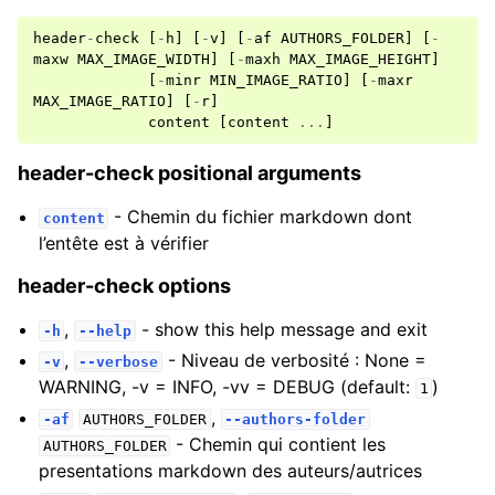
header
-
check
[
-
h
]
[
-
v
]
[
-
af
AUTHORS_FOLDER
]
[
-
maxw
MAX_IMAGE_WIDTH
]
[
-
maxh
MAX_IMAGE_HEIGHT
]
[
-
minr
MIN_IMAGE_RATIO
]
[
-
maxr
MAX_IMAGE_RATIO
]
[
-
r
]
content
[
content
...
]
header-check positional arguments
- Chemin du fichier markdown dont
content
l’entête est à vérifier
header-check options
,
- show this help message and exit
-h
--help
,
- Niveau de verbosité : None =
-v
--verbose
WARNING, -v = INFO, -vv = DEBUG (default:
)
1
,
-af
AUTHORS_FOLDER
--authors-folder
- Chemin qui contient les
AUTHORS_FOLDER
presentations markdown des auteurs/autrices