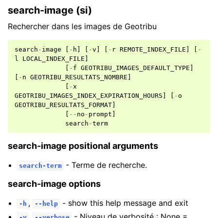
search-image (si)
Rechercher dans les images de Geotribu
search
-
image
[
-
h
]
[
-
v
]
[
-
r
REMOTE_INDEX_FILE
]
[
-
l
LOCAL_INDEX_FILE
]
[
-
f
GEOTRIBU_IMAGES_DEFAULT_TYPE
]
[
-
n
GEOTRIBU_RESULTATS_NOMBRE
]
[
-
x
GEOTRIBU_IMAGES_INDEX_EXPIRATION_HOURS
]
[
-
o
GEOTRIBU_RESULTATS_FORMAT
]
[
--
no
-
prompt
]
search
-
term
search-image positional arguments
- Terme de recherche.
search-term
search-image options
,
- show this help message and exit
-h
--help
,
- Niveau de verbosité : None =
-v
--verbose