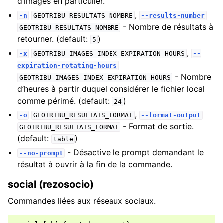
d’images en particulier.
,
-n
GEOTRIBU_RESULTATS_NOMBRE
--results-number
- Nombre de résultats à
GEOTRIBU_RESULTATS_NOMBRE
retourner. (default:
)
5
,
-x
GEOTRIBU_IMAGES_INDEX_EXPIRATION_HOURS
--
expiration-rotating-hours
- Nombre
GEOTRIBU_IMAGES_INDEX_EXPIRATION_HOURS
d’heures à partir duquel considérer le fichier local
comme périmé. (default:
)
24
,
-o
GEOTRIBU_RESULTATS_FORMAT
--format-output
- Format de sortie.
GEOTRIBU_RESULTATS_FORMAT
(default:
)
table
- Désactive le prompt demandant le
--no-prompt
résultat à ouvrir à la fin de la commande.
social (rezosocio)
Commandes liées aux réseaux sociaux.