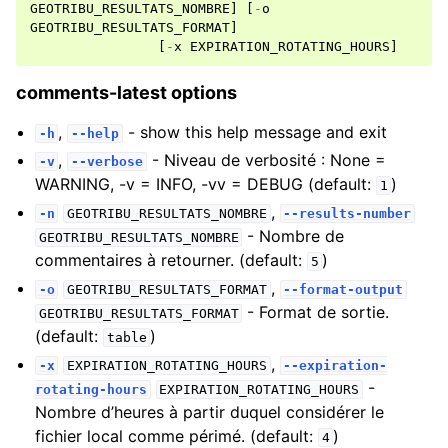
GEOTRIBU_RESULTATS_NOMBRE
]
[
-
o
GEOTRIBU_RESULTATS_FORMAT
]
[
-
x
EXPIRATION_ROTATING_HOURS
]
comments-latest options
,
- show this help message and exit
-h
--help
,
- Niveau de verbosité : None =
-v
--verbose
WARNING, -v = INFO, -vv = DEBUG (default:
)
1
,
-n
GEOTRIBU_RESULTATS_NOMBRE
--results-number
- Nombre de
GEOTRIBU_RESULTATS_NOMBRE
commentaires à retourner. (default:
)
5
,
-o
GEOTRIBU_RESULTATS_FORMAT
--format-output
- Format de sortie.
GEOTRIBU_RESULTATS_FORMAT
(default:
)
table
,
-x
EXPIRATION_ROTATING_HOURS
--expiration-
-
rotating-hours
EXPIRATION_ROTATING_HOURS
Nombre d’heures à partir duquel considérer le
fichier local comme périmé. (default:
)
4