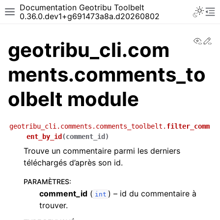
Documentation Geotribu Toolbelt
0.36.0.dev1+g691473a8a.d20260802
View
Ed
geotribu_cli.com
ments.comments_to
olbelt module
geotribu_cli.comments.comments_toolbelt.
filter_comm
ent_by_id
(
comment_id
)
Trouve un commentaire parmi les derniers
téléchargés d’après son id.
PARAMÈTRES
:
comment_id
(
) – id du commentaire à
int
trouver.