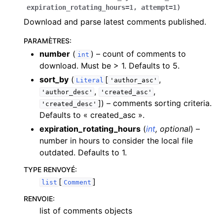
expiration_rotating_hours
=
1
,
attempt
=
1
)
Download and parse latest comments published.
PARAMÈTRES
:
number
(
) – count of comments to
int
download. Must be > 1. Defaults to 5.
sort_by
(
[
,
Literal
'author_asc'
,
,
'author_desc'
'created_asc'
]
) – comments sorting criteria.
'created_desc'
Defaults to « created_asc ».
expiration_rotating_hours
(
int
,
optional
) –
number in hours to consider the local file
outdated. Defaults to 1.
TYPE RENVOYÉ
:
[
]
list
Comment
RENVOIE
:
list of comments objects