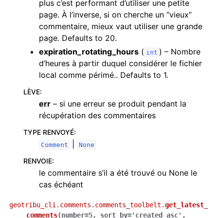
plus c’est performant d’utiliser une petite
page. À l’inverse, si on cherche un “vieux”
commentaire, mieux vaut utiliser une grande
page. Defaults to 20.
expiration_rotating_hours
(
) – Nombre
int
d’heures à partir duquel considérer le fichier
local comme périmé.. Defaults to 1.
LÈVE
:
err
– si une erreur se produit pendant la
récupération des commentaires
TYPE RENVOYÉ
:
|
Comment
None
RENVOIE
:
le commentaire s’il a été trouvé ou None le
cas échéant
geotribu_cli.comments.comments_toolbelt.
get_latest_
comments
(
number
=
5
,
sort_by
=
'created_asc'
,